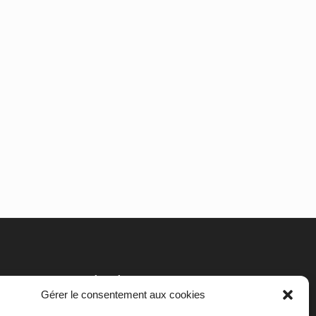
cec
Clavier
Don Bosco
méthanisation
Condruses
Gérer le consentement aux cookies
hydroélectricité