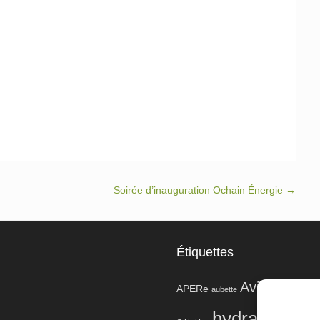
Soirée d’inauguration Ochain Énergie
→
Étiquettes
Avins
APERe
aubette
barrage
bio
hydraulique