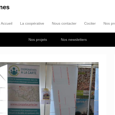
nes
Accueil
La coopérative
Nous contacter
Cociter
Nos pr
Primary Menu
kip to content
Nos projets
Nos newsletters