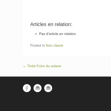
Articles en relation:
Pas d'article en relation
Posted in
Non classé
Post navigation
←
Tinlot Foire du solaire