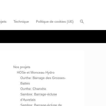
ojets
Technique
Politique de cookies (UE)
Nos projets
HOSe et Monceau Hydro
Ourthe: Barrage des Grosses-
Battes
Ourthe: Chanxhe
Sambre: Barrage-écluse
d’Auvelais
Sambre: Barrage-écluse de