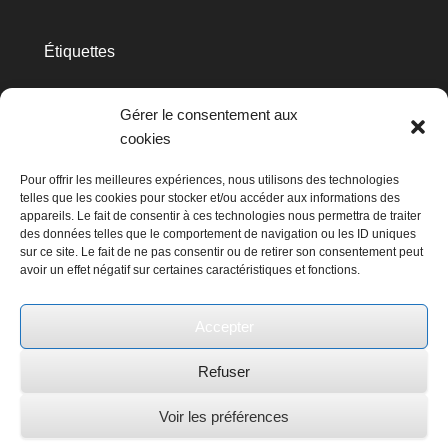
Étiquettes
cec
Avins
APERe
aubette
barrage
biométhanisation
Gérer le consentement aux
Clavier
cookies
Don Bosco
Condruses
GAL
Huy
hydraulique
Pour offrir les meilleures expériences, nous utilisons des technologies
HYDRO Day
telles que les cookies pour stocker et/ou accéder aux informations des
appareils. Le fait de consentir à ces technologies nous permettra de traiter
Les
hydroélectricité
kissbankers
des données telles que le comportement de navigation ou les ID uniques
sur ce site. Le fait de ne pas consentir ou de retirer son consentement peut
Avins
avoir un effet négatif sur certaines caractéristiques et fonctions.
Marchin
mis en avant
Métallurgie
moteur
RestorHydro
Ochain Energie
Naissance
Poncelet
Accepter
Sagebien
roue
Visite
Serge
vannes
Refuser
Voir les préférences
Copyright © 2017
Condroz Energies Citoyennes
All Rights
Reserved.