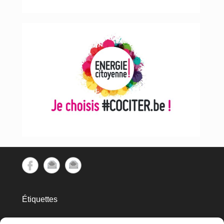
Étiquettes
cec
Avins
APERe