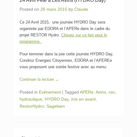
24 Avril Fête à Les Avins (HYDRO Day)
Posted on
26 mars 2015
by
Claude
Ce 24 Avril 2015, une journée HYDRO Day sera
organisée par EDORA et l’APERe dans le cadre du
projet RESTOR Hydro.
Cliquez sur ce lien pour le
programme.
Pour terminer dans la joie cette journée HYDRO Day,
Condroz Energies Citoyennes, EDORA et l’APEREe
vous proposent une soirée festive avec au menu:
Continuer la lecture →
Posted in
Evênement
|
Tagged
APERe
,
Avins
,
cec
,
hydraulique
,
HYDRO Day
,
mis en avant
,
RestorHydro
,
Sagebien