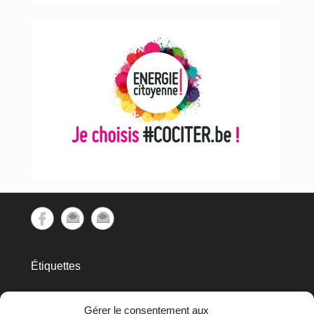
Étiquettes
cec
Avins
APERe
aubette
barrage
biométhanisation
Gérer le consentement aux