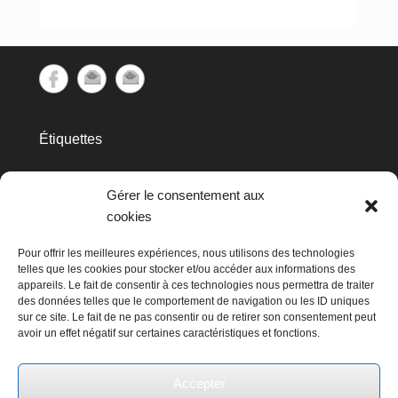
Étiquettes
cec
Avins
APERe
aubette
barrage
biométhanisation
Gérer le consentement aux
Clavier
cookies
Don Bosco
Condruses
GAL
Huy
hydraulique
Pour offrir les meilleures expériences, nous utilisons des technologies
HYDRO Day
telles que les cookies pour stocker et/ou accéder aux informations des
appareils. Le fait de consentir à ces technologies nous permettra de traiter
Les
hydroélectricité
kissbankers
des données telles que le comportement de navigation ou les ID uniques
sur ce site. Le fait de ne pas consentir ou de retirer son consentement peut
Avins
avoir un effet négatif sur certaines caractéristiques et fonctions.
Marchin
mis en avant
Métallurgie
moteur
RestorHydro
Ochain Energie
Naissance
Poncelet
Accepter