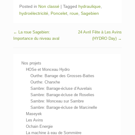
Posted in
Non classé
|
Tagged
hydraulique
,
hydroélectricité
,
Poncelet
,
roue
,
Sagebien
Post navigation
←
La roue Sagebien:
24 Avril Fête à Les Avins
Importance du niveau aval
(HYDRO Day)
→
Nos projets
HOSe et Monceau Hydro
Ourthe: Barrage des Grosses-Battes
Ourthe: Chanxhe
Sambre: Barrage-écluse d’Auvelais
Sambre: Barrage-écluse de Roselies
Sambre: Monceau sur Sambre
Sambre: Barrage-écluse de Marcinelle
Maseyek
Les Avins
Ochain Energie
La machine à eau de Sommière