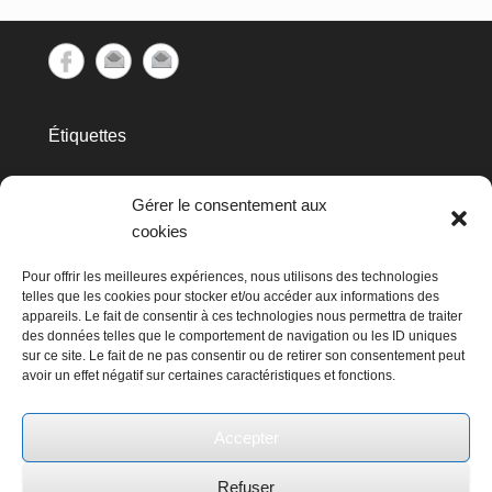
Étiquettes
cec
Avins
APERe
aubette
barrage
biométhanisation
Gérer le consentement aux
Clavier
cookies
Don Bosco
Condruses
GAL
Huy
hydraulique
Pour offrir les meilleures expériences, nous utilisons des technologies
HYDRO Day
telles que les cookies pour stocker et/ou accéder aux informations des
appareils. Le fait de consentir à ces technologies nous permettra de traiter
Les
hydroélectricité
kissbankers
des données telles que le comportement de navigation ou les ID uniques
sur ce site. Le fait de ne pas consentir ou de retirer son consentement peut
Avins
avoir un effet négatif sur certaines caractéristiques et fonctions.
Marchin
mis en avant
Métallurgie
moteur
RestorHydro
Ochain Energie
Naissance
Poncelet
Accepter
Sagebien
roue
Visite
Serge
vannes
Refuser